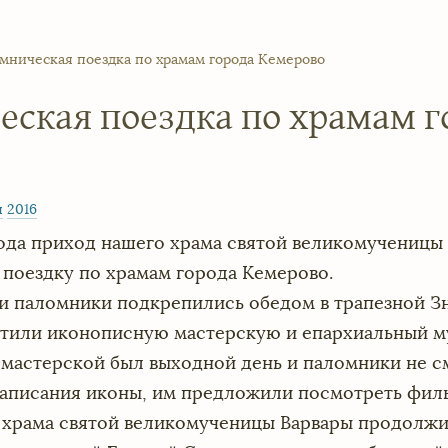
мническая поездка по храмам города Кемерово
ская поездка по храмам г
я
2016
 года приход нашего храма святой великомучениц
поездку по храмам города Кемерово.
ки паломники подкрепились обедом в трапезной З
етили иконописную мастерскую и епархиальный муз
 мастерской был выходной день и паломники не с
аписания иконы, им предложили посмотреть филь
 храма святой великомученицы Варвары продолжи