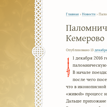
Главная
›
Новости
›
Пало
Паломниче
Кемерово
Опубликовано 13
декабр
1 декабря 2016
1
паломническую 
В начале поезд
после чего пос
что в иконописной
«живой» процесс н
Дальше прихожане