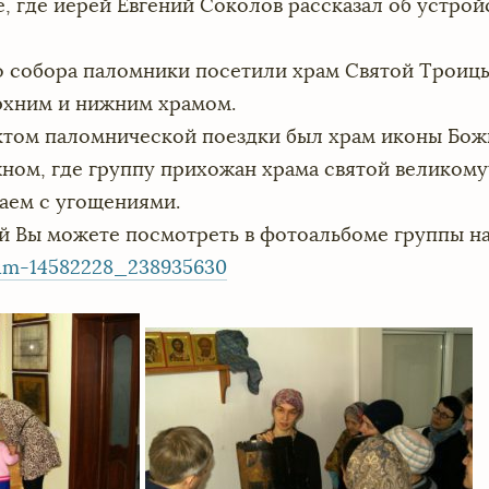
 где иерей Евгений Соколов рассказал об устройс
 собора паломники посетили храм Святой Троицы
рхним и нижним храмом.
том паломнической поездки был храм иконы Бож
ном, где группу прихожан храма святой великом
аем с угощениями.
 Вы можете посмотреть в фотоальбоме группы на
bum-14582228_238935630