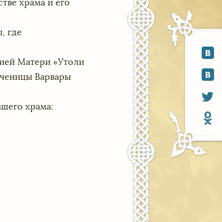
тве храма и его
, где
ией Матери «Утоли
ученицы Варвары
шего храма: