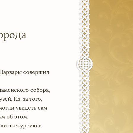
орода
ы Варвары совершил
наменского собора,
ей. Из-за того,
могли увидеть сам
м об этом.
ли экскурсию в