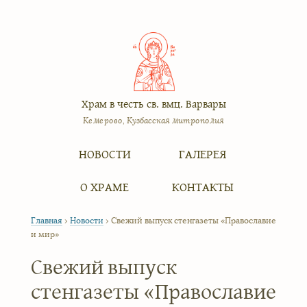
Храм в честь св. вмц. Варвары
Кемерово, Кузбасская митрополия
Меню
Перейти к содержимому
НОВОСТИ
ГАЛЕРЕЯ
О ХРАМЕ
КОНТАКТЫ
Главная
›
Новости
›
Свежий выпуск стенгазеты «Православие
и мир»
Свежий выпуск
стенгазеты «Православие