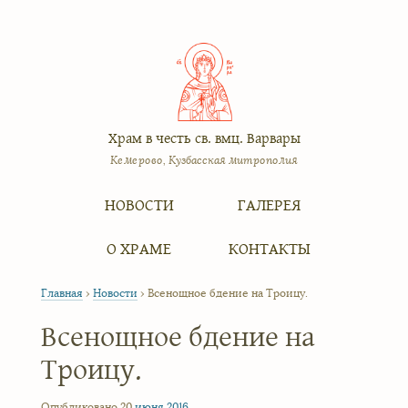
Храм в честь св. вмц. Варвары
Кемерово, Кузбасская митрополия
Меню
Перейти к содержимому
НОВОСТИ
ГАЛЕРЕЯ
О ХРАМЕ
КОНТАКТЫ
Главная
›
Новости
›
Всенощное бдение на Троицу.
Всенощное бдение на
Троицу.
Опубликовано 20
июня
2016