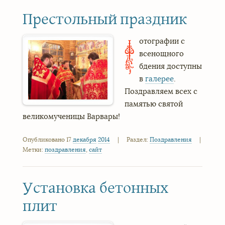
Престольный праздник
отографии с
Ф
всенощного
бдения доступны
в
галерее
.
Поздравляем всех с
памятью святой
великомученицы Варвары!
Опубликовано 17
декабря
2014
|
Раздел:
Поздравления
|
Метки:
поздравления
,
сайт
Установка бетонных
плит