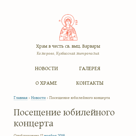
Храм в честь св. вмц. Варвары
Кемерово, Кузбасская митрополия
Меню
Перейти к содержимому
НОВОСТИ
ГАЛЕРЕЯ
О ХРАМЕ
КОНТАКТЫ
Главная
›
Новости
›
Посещение юбилейного концерта
Посещение юбилейного
концерта
Опубликовано 12
ноября
2016